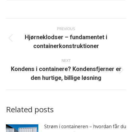
Post
PREVIOUS
navigation
Hjørneklodser – fundamentet i
Previous
containerkonstruktioner
post:
NEXT
Kondens i containere? Kondensfjerner er
Next
den hurtige, billige løsning
post:
Related posts
Strøm i containeren – hvordan får du