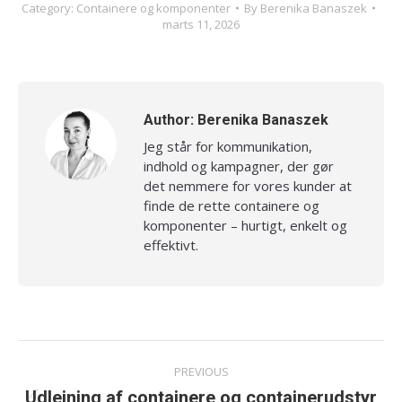
Category:
Containere og komponenter
By
Berenika Banaszek
marts 11, 2026
Author:
Berenika Banaszek
Jeg står for kommunikation,
indhold og kampagner, der gør
det nemmere for vores kunder at
finde de rette containere og
komponenter – hurtigt, enkelt og
effektivt.
Post
PREVIOUS
navigation
Udlejning af containere og containerudstyr