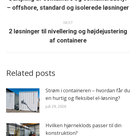
Previous
– offshore, standard og isolerede løsninger
post:
NEXT
2 løsninger til nivellering og højdejustering
Next
af containere
post:
Related posts
Strøm i containeren – hvordan får du
en hurtig og fleksibel el-løsning?
juli 29, 2026
Hvilken hjørneklods passer til din
konstruktion?